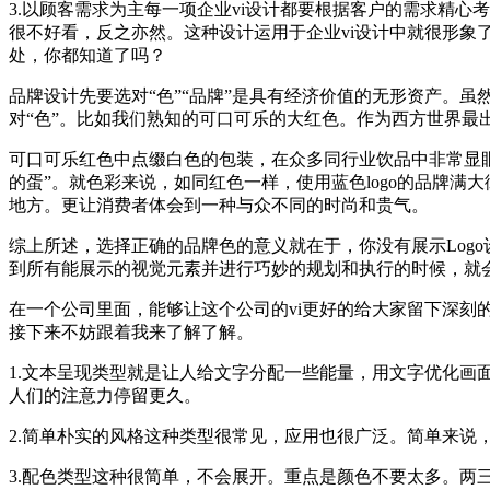
3.以顾客需求为主每一项企业vi设计都要根据客户的需求精
很不好看，反之亦然。这种设计运用于企业vi设计中就很形象
处，你都知道了吗？
品牌设计先要选对“色”“品牌”是具有经济价值的无形资产。
对“色”。比如我们熟知的可口可乐的大红色。作为西方世界最
可口可乐红色中点缀白色的包装，在众多同行业饮品中非常显
的蛋”。就色彩来说，如同红色一样，使用蓝色logo的品牌
地方。更让消费者体会到一种与众不同的时尚和贵气。
综上所述，选择正确的品牌色的意义就在于，你没有展示Log
到所有能展示的视觉元素并进行巧妙的规划和执行的时候，就
在一个公司里面，能够让这个公司的vi更好的给大家留下深刻
接下来不妨跟着我来了解了解。
1.文本呈现类型就是让人给文字分配一些能量，用文字优化
人们的注意力停留更久。
2.简单朴实的风格这种类型很常见，应用也很广泛。简单来说
3.配色类型这种很简单，不会展开。重点是颜色不要太多。两